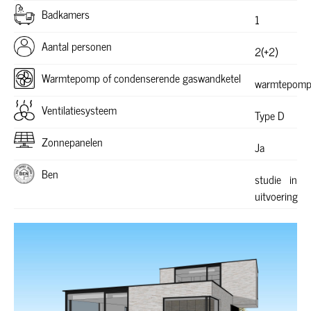
Badkamers
1
Aantal personen
2(+2)
Warmtepomp of condenserende gaswandketel
warmtepom
Ventilatiesysteem
Type D
Zonnepanelen
Ja
Ben
studie in
uitvoering