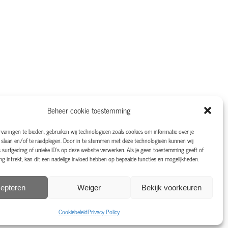
Beheer cookie toestemming
varingen te bieden, gebruiken wij technologieën zoals cookies om informatie over je
 slaan en/of te raadplegen. Door in te stemmen met deze technologieën kunnen wij
 surfgedrag of unieke ID's op deze website verwerken. Als je geen toestemming geeft of
 intrekt, kan dit een nadelige invloed hebben op bepaalde functies en mogelijkheden.
epteren
Weiger
Bekijk voorkeuren
Cookiebeleid
Privacy Policy
|
Privacy Policy
Webdesign Webit