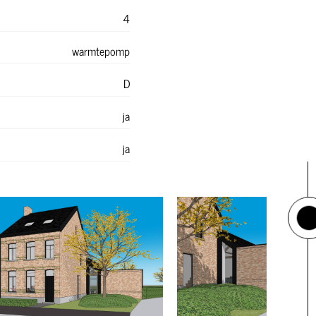
4
warmtepomp
D
ja
ja