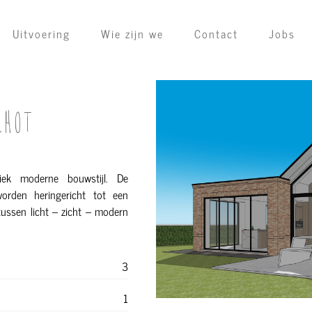
Uitvoering
Wie zijn we
Contact
Jobs
CHOT
siek moderne bouwstijl. De
worden heringericht tot een
tussen licht – zicht – modern
3
1