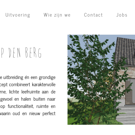
Uitvoering
Wie zijn we
Contact
Jobs
P DEN BERG
e uitbreiding én een grondige
cept combineert karaktervolle
e, lichte leefruimte aan de
 gevoel en halen buiten naar
p functionaliteit, ruimte en
waarin oud en nieuw perfect