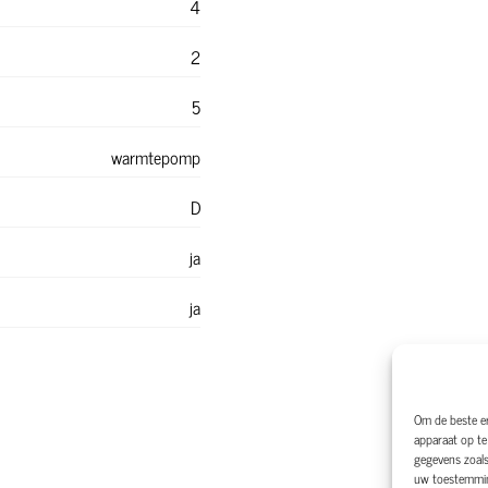
4
2
5
warmtepomp
D
ja
ja
Om de beste er
apparaat op te
gegevens zoals
uw toestemming