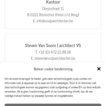
Kantoor
Dorpsstraat 11
B-2221 Booischot (Heist o/d Berg)
E. info@vsdparchitecten.be
Steven Van Soom | architect VS
T. +32 (0) 472.21.88.18
E. steven@vsdparchitecten.be
Beheer cookie toestemming
Om de beste ervaringen te bieden, gebruiken wij technologieën zoals cookies om
informatie over je apparaat op te slaan en/of te raadplegen. Door in te stemmen met
Tom De Putter | architect DP
deze technologieën kunnen wij gegevens zoals surfgedrag of unieke ID's op deze website
verwerken. Als je geen toestemming geeft of uw toestemming intrekt, kan dit een
​T. +32 (0) 498.04.56.55
nadelige invloed hebben op bepaalde functies en mogelijkheden.
E. tom@vsdparchitecten.be