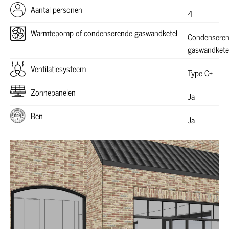
Aantal personen
4
Warmtepomp of condenserende gaswandketel
Condensere
gaswandkete
Ventilatiesysteem
Type C+
Zonnepanelen
Ja
Ben
Ja