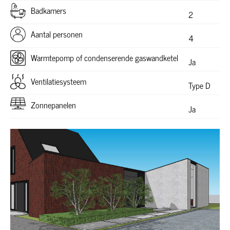
Badkamers
2
Aantal personen
4
Warmtepomp of condenserende gaswandketel
Ja
Ventilatiesysteem
Type D
Zonnepanelen
Ja