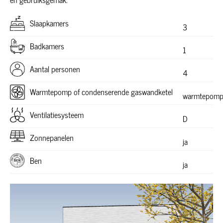
Slaapkamers
3
Badkamers
1
Aantal personen
4
Warmtepomp of condenserende gaswandketel
warmtepom
Ventilatiesysteem
D
Zonnepanelen
ja
Ben
ja