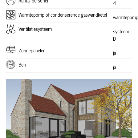
Aantal personen
4
Warmtepomp of condenserende gaswandketel
warmtepom
Ventilatiesysteem
systeem
D
Zonnepanelen
ja
Ben
ja