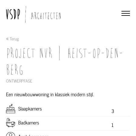
Terug
Project NVR | Heist-op-den-
berg
ONTWERPFASE
Een nieuwbouwwoning in klassiek modern stijl.
Slaapkamers
3
Badkamers
1