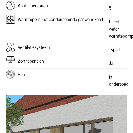
Aantal personen
5
Warmtepomp of condenserende gaswandketel
Lucht-
water
warmtepom
Ventilatiesysteem
Type D
Zonnepanelen
Ja
Ben
in
onderzoek