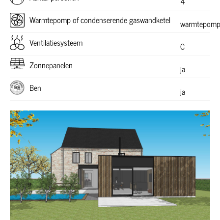
4
Warmtepomp of condenserende gaswandketel
warmtepom
Ventilatiesysteem
C
Zonnepanelen
ja
Ben
ja