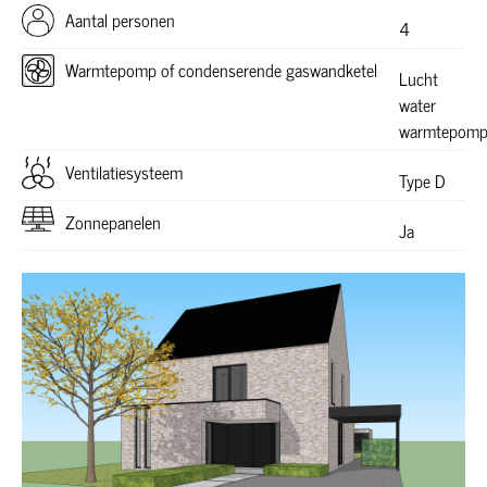
Aantal personen
4
Warmtepomp of condenserende gaswandketel
Lucht
water
warmtepom
Ventilatiesysteem
Type D
Zonnepanelen
Ja