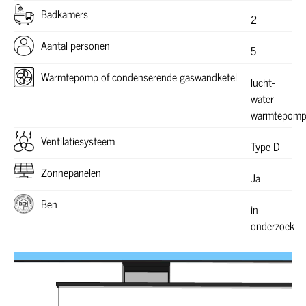
Badkamers
2
Aantal personen
5
Warmtepomp of condenserende gaswandketel
lucht-
water
warmtepom
Ventilatiesysteem
Type D
Zonnepanelen
Ja
Ben
in
onderzoek