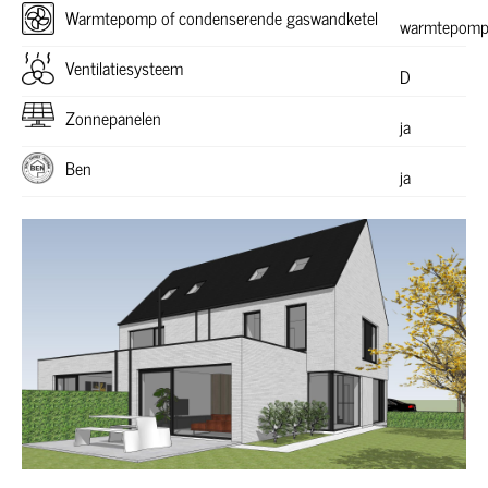
Warmtepomp of condenserende gaswandketel
warmtepom
Ventilatiesysteem
D
Zonnepanelen
ja
Ben
ja