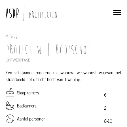
Terug
Project W | Booischot
ONTWERPFASE
Een vrijstaande moderne nieuwbouw tweewoonst waarvan het
straatbeeld het uitzicht heeft van 1 woning.
Slaapkamers
6
Badkamers
2
Aantal personen
8-10