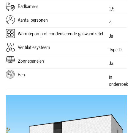
Badkamers
1,5
Aantal personen
4
Warmtepomp of condenserende gaswandketel
Ja
Ventilatiesysteem
Type D
Zonnepanelen
Ja
Ben
in
onderzoek